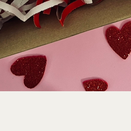
Condições Gerais
|
Como encomendar
|
Guia de tamanhos
|
F.A.Q
|
Política de Privacidade e Cookies
|
Direito de livre
resolução